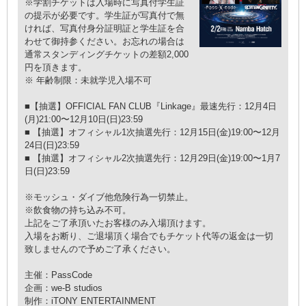
※学割チケットは入場時に写真付学生証
の提示が必要です。学生証が写真付で無
ければ、写真付身分証明証と学生証を合
わせて御持参ください。お忘れの場合は
通常スタンディングチケットの差額2,000
円を頂きます。
※ 年齢制限：未就学児⼊場不可
■【抽選】OFFICIAL FAN CLUB『Linkage』最速先⾏：12⽉4⽇
(⽉)21:00〜12⽉10⽇(⽇)23:59
■ 【抽選】オフィシャル1次抽選先⾏：12⽉15⽇(⾦)19:00〜12⽉
24⽇(⽇)23:59
■ 【抽選】オフィシャル2次抽選先⾏：12⽉29⽇(⾦)19:00〜1⽉7
⽇(⽇)23:59
※モッシュ・ダイブ他危険⾏為⼀切禁⽌。
※飲⾷物の持ち込み不可。
上記をご了承頂いたお客様のみ⼊場頂けます。
⼊場をお断り、ご退場頂く場合でもチケット代等の返⾦は⼀切
致しませんので予めご了承ください。
主催：PassCode
企画：we-B studios
制作：iTONY ENTERTAINMENT