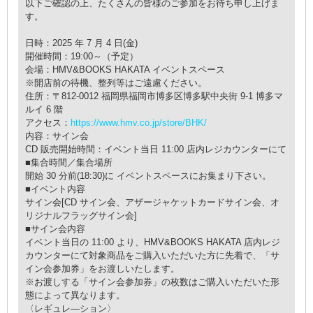
以下ご確認の上、たくさんの皆様のご参加をお待ち申し上げま
す。
日時：2025 年 7 月 4 日(金)
開催時間：19:00～（予定）
会場：HMV&BOOKS HAKATA イベントスペース
※開店前の待機、整列等はご遠慮ください。
住所：〒812-0012 福岡県福岡市博多区博多駅中央街 9-1 博多マ
ルイ 6 階
アクセス：
https://www.hmv.co.jp/store/BHK/
内容：サイン会
CD 販売開始時間：イベント当日 11:00 店内レジカウンターにて
■集合時間／集合場所
開始 30 分前(18:30)に イベントスペースにお集まり下さい。
■イベント内容
サイン会[CD サイン会、アザージャケットカードサイン会、オ
リジナルフラッグサイン会]
■サイン会内容
イベント当日の 11:00 より、HMV&BOOKS HAKATA 店内レジ
カウンターにて対象商品をご購入いただいた方に先着で、「サ
イン会参加券」をお渡しいたします。
※お渡しする「サイン会参加券」の枚数はご購入いただいた形
態によって異なります。
〈レギュレ―ション〉