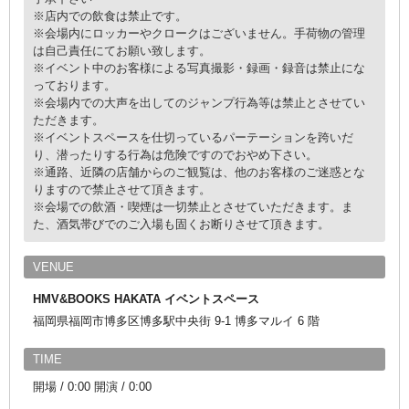
※店内での飲食は禁止です。
※会場内にロッカーやクロークはございません。手荷物の管理
は自己責任にてお願い致します。
※イベント中のお客様による写真撮影・録画・録音は禁止にな
っております。
※会場内での大声を出してのジャンプ行為等は禁止とさせてい
ただきます。
※イベントスペースを仕切っているパーテーションを跨いだ
り、潜ったりする行為は危険ですのでおやめ下さい。
※通路、近隣の店舗からのご観覧は、他のお客様のご迷惑とな
りますので禁止させて頂きます。
※会場での飲酒・喫煙は一切禁止とさせていただきます。ま
た、酒気帯びでのご入場も固くお断りさせて頂きます。
VENUE
HMV&BOOKS HAKATA イベントスペース
福岡県福岡市博多区博多駅中央街 9-1 博多マルイ 6 階
TIME
開場 / 0:00 開演 / 0:00