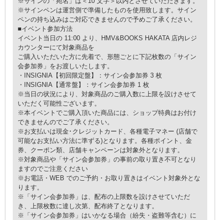
※サインの「宛名」は＜10 文字＞以内とさせていただきます。
※サインペンは運営側で準備したものを使用致します。サイン
ペンの持ち込みはご対応できませんので予めご了承ください。
■イベント参加方法
イベント当日の 11:00 より、HMV&BOOKS HAKATA 店内レジ
カウンターにて対象商品を
ご購入いただいた方に先着で、形態ごとに下記枚数の「サイン
会参加券」をお渡しいたします。
・INSIGNIA【初回限定盤】：サイン会参加券 3 枚
・INSIGNIA【通常盤】：サイン会参加券 1 枚
※当日の状況により、対象商品のご購入数に上限を設けさせて
いただく可能性ございます。
※本イベントでご購入頂いた商品には、ショップ特典はお付け
できませんのでご了承ください。
※お支払いは現金･クレジットカード、各種電子マネー (店舗で
可能なお支払い方法に準ずる)となります。各種ポイント、金
券、クーポン類、店舗キャンペーンは対象外となります。
※対象商品や「サイン会参加券」の事前の取り置き不可となり
ますのでご注意ください
※お電話・WEB でのご予約・お取り置きはイベント対象外とな
ります。
※「サイン会参加券」は、配布の上限数を設けさせていただ
き、上限枚数に達し次第、配布終了となります。
※「サイン会参加券」はいかなる場合（紛失・盗難等含む）に