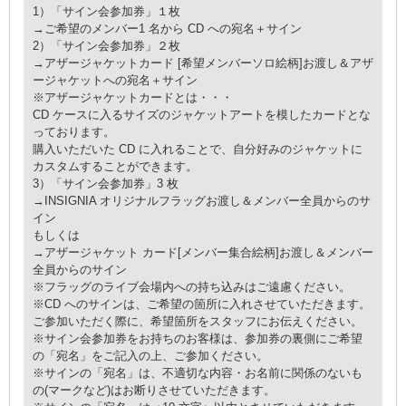
1）「サイン会参加券」１枚
→ご希望のメンバー1 名から CD への宛名＋サイン
2）「サイン会参加券」２枚
→アザージャケットカード [希望メンバーソロ絵柄]お渡し＆アザ
ージャケットへの宛名＋サイン
※アザージャケットカードとは・・・
CD ケースに入るサイズのジャケットアートを模したカードとな
っております。
購入いただいた CD に入れることで、自分好みのジャケットに
カスタムすることができます。
3）「サイン会参加券」3 枚
→INSIGNIA オリジナルフラッグお渡し＆メンバー全員からのサ
イン
もしくは
→アザージャケット カード[メンバー集合絵柄]お渡し＆メンバー
全員からのサイン
※フラッグのライブ会場内への持ち込みはご遠慮ください。
※CD へのサインは、ご希望の箇所に入れさせていただきます。
ご参加いただく際に、希望箇所をスタッフにお伝えください。
※サイン会参加券をお持ちのお客様は、参加券の裏側にご希望
の「宛名」をご記入の上、ご参加ください。
※サインの「宛名」は、不適切な内容・お名前に関係のないも
の(マークなど)はお断りさせていただきます。