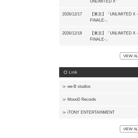
UNLIMITED X''
2026/12/17
【東京】「UNLIMITED X -
FINALE-」
2026/12/18
【東京】「UNLIMITED X -
FINALE-」
VIEW AL
Link
we-B studios
MoooD Records
iTONY ENTERTAINMENT
VIEW AL