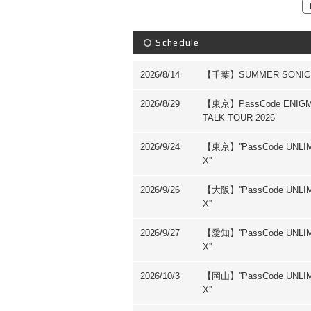
Schedule
2026/8/14
【千葉】SUMMER SONIC 
2026/8/29
【東京】PassCode ENIG
TALK TOUR 2026
2026/9/24
【東京】''PassCode UNLI
X''
2026/9/26
【大阪】''PassCode UNLI
X''
2026/9/27
【愛知】''PassCode UNLI
X''
2026/10/3
【岡山】''PassCode UNLI
X''