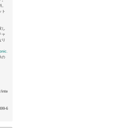
料。
ット
戻し
チャ
なり
onic.
承の
inte
9-6