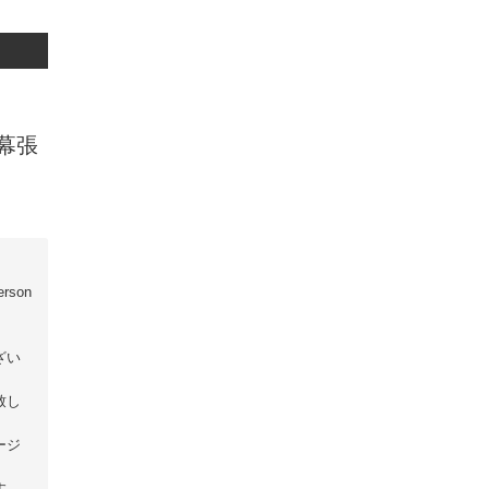
幕張
rson
ざい
致し
ージ
す。