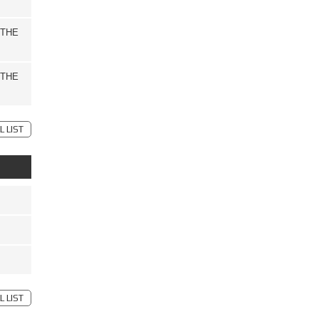
THE
THE
L LIST
L LIST