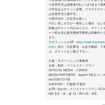
※未就学児は保護者1名につき1名まで無
⼩学⽣以上チケット必要。プラチナチケ
は未就学児⼊場不可。
※⾬天決⾏（天災等を除く）
※払い戻しが万が⼀発⽣した場合、払い
対象はチケット代のみとなり、チケット
ージ料を含む販売事務⼿数料は対象外と
ます。
※オフィシャルHP（
http://www.summers
com
）内の「注意事項」を必ず確認、了
上、チケットをご購⼊下さい。
主催：サマーソニック事務局
企画・制作：クリエイティブマン
OFFICIAL MEDIA：J-WAVE
MEDIA PARTNERS：bayfm/ FMヨコハマ/
rfm/TOKYO FM
SUPPORT：千葉県/千葉市
お問い合わせ：クリエイティブマン 03-349
669【⽉・⽔・⾦ 12：00〜16：00】