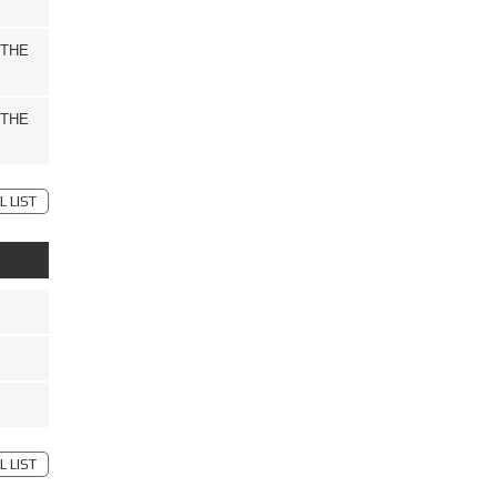
THE
THE
L LIST
L LIST