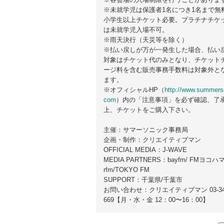
※未就学児は保護者1名につき1名まで無
⼩学⽣以上チケット必要。プラチナチケ
は未就学児⼊場不可。
※⾬天決⾏（天災等を除く）
※払い戻しが万が⼀発⽣した場合、払い
対象はチケット代のみとなり、チケット
ージ料を含む販売事務⼿数料は対象外と
ます。
※オフィシャルHP（
http://www.summers
com
）内の「注意事項」を必ず確認、了
上、チケットをご購⼊下さい。
主催：サマーソニック事務局
企画・制作：クリエイティブマン
OFFICIAL MEDIA：J-WAVE
MEDIA PARTNERS：bayfm/ FMヨコハマ/
rfm/TOKYO FM
SUPPORT：千葉県/千葉市
お問い合わせ：クリエイティブマン 03-349
669【⽉・⽔・⾦ 12：00〜16：00】