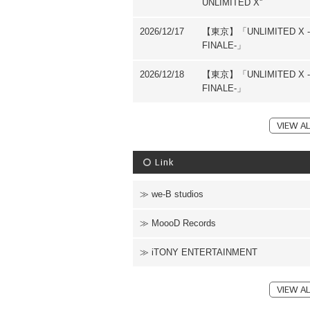
UNLIMITED X''
2026/12/17
【東京】「UNLIMITED X -
FINALE-」
2026/12/18
【東京】「UNLIMITED X -
FINALE-」
VIEW AL
Link
we-B studios
MoooD Records
iTONY ENTERTAINMENT
VIEW AL