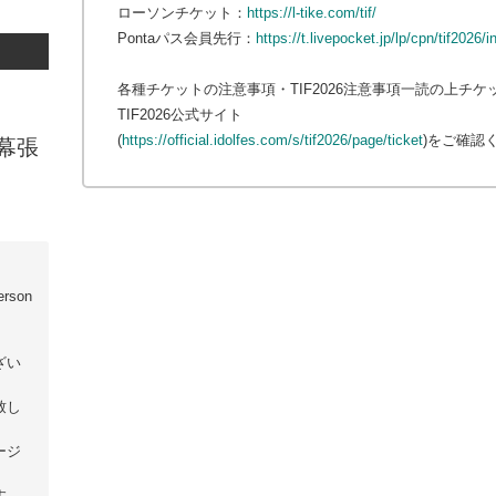
ローソンチケット：
https://l-tike.com/tif/
Pontaパス会員先行：
https://t.livepocket.jp/lp/cpn/tif2026/
各種チケットの注意事項・TIF2026注意事項一読の上チ
TIF2026公式サイト
(
https://official.idolfes.com/s/tif2026/page/ticket
)をご確認
幕張
rson
ざい
致し
ージ
す。