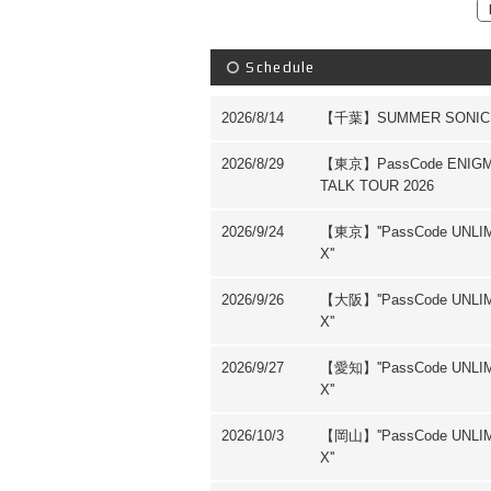
Schedule
2026/8/14
【千葉】SUMMER SONIC 
2026/8/29
【東京】PassCode ENIG
TALK TOUR 2026
2026/9/24
【東京】''PassCode UNLI
X''
2026/9/26
【大阪】''PassCode UNLI
X''
2026/9/27
【愛知】''PassCode UNLI
X''
2026/10/3
【岡山】''PassCode UNLI
X''