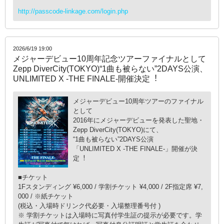
http://passcode-linkage.com/login.php
2026/6/19 19:00
メジャーデビュー10周年記念ツアーファイナルとして
Zepp DiverCity(TOKYO)“1曲も被らない”2DAYS公演、
UNLIMITED X -THE FINALE-開催決定︕
メジャーデビュー10周年ツアーのファイナル
として
2016年にメジャーデビューを発表した聖地・
Zepp DiverCity(TOKYO)にて、
“1曲も被らない”2DAYS公演
「UNLIMITED X -THE FINALE-」開催が決
定︕
■チケット
1Fスタンディング ¥6,000 / 学割チケット ¥4,000 / 2F指定席 ¥7,
000 / ※紙チケット
(税込・⼊場時ドリンク代必要・⼊場整理番号付 )
※ 学割チケットは⼊場時に写真付学⽣証の提⽰が必要です。学