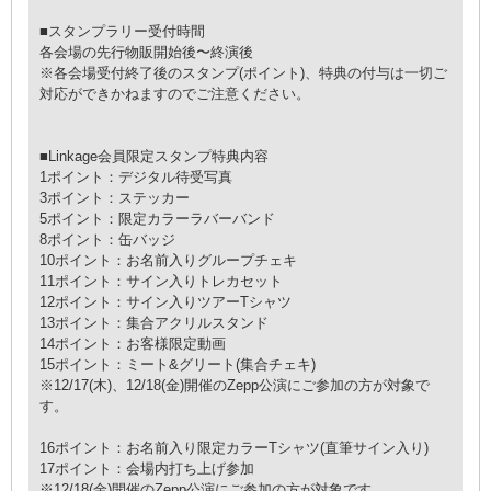
■スタンプラリー受付時間
各会場の先行物販開始後〜終演後
※各会場受付終了後のスタンプ(ポイント)、特典の付与は一切ご
対応ができかねますのでご注意ください。
■Linkage会員限定スタンプ特典内容
1ポイント：デジタル待受写真
3ポイント：ステッカー
5ポイント：限定カラーラバーバンド
8ポイント：缶バッジ
10ポイント：お名前入りグループチェキ
11ポイント：サイン入りトレカセット
12ポイント：サイン入りツアーTシャツ
13ポイント：集合アクリルスタンド
14ポイント：お客様限定動画
15ポイント：ミート&グリート(集合チェキ)
※12/17(木)、12/18(金)開催のZepp公演にご参加の方が対象で
す。
16ポイント：お名前入り限定カラーTシャツ(直筆サイン入り)
17ポイント：会場内打ち上げ参加
※12/18(金)開催のZepp公演にご参加の方が対象です。