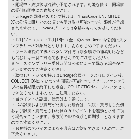
・開場中・終演後は混雑が予想されます。可能な限り、開場前
の受付時間中にご参加ください。
・Linkage会員限定スタンプ特典は、''PassCode UNLIMITED
X''の公演に限りどの公演でも受け取り可能ですが、混雑が予想
されますので、Linkageブースには余裕をもってお越しくださ
い。
・12⽉17⽇（木）・12⽉18⽇（金）のZepp Divercity公演はスタ
ンプラリーの対象外となります。あらかじめご了承ください。
・ブース運営終了後のスタンプ付与（別会場での補填対応など
も含む）は一切ご対応できませんのでご注意ください。
また、スタンプラリー受付時間は公演によって異なる場合がご
ざいますのでご注意ください。
・取得したデジタル特典はLinkage会員ページよりログイン後、
COLLECTIONにていつでも閲覧が可能です。ただしファンクラ
ブの会員期限が終了した場合、COLLECTIONページへアクセス
できなくなりますので、ご注意ください。
・当ポイントの譲渡、転売は固く禁じます。
・IDの譲渡および貸与が発覚した場合は、譲渡・貸与をした側
および譲渡・貸与をされた側双方のポイントを無効とさせて頂
く場合がございます。家族間のIDの譲渡も原則禁止となります
のでご注意ください。
・お客様のデバイスによる不具合はご対応できませんので、ご
了承ください。