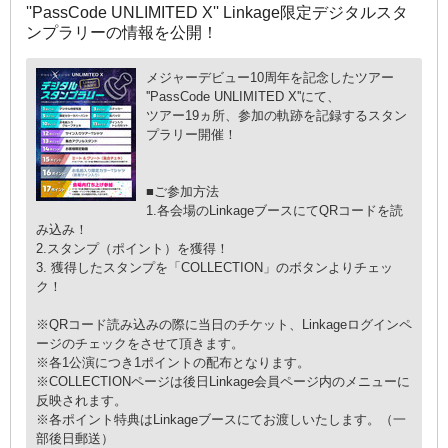
''PassCode UNLIMITED X'' Linkage限定デジタルスタ
ンプラリーの情報を公開！
メジャーデビュー10周年を記念したツアー
''PassCode UNLIMITED X''にて、
ツアー19ヵ所、参加の軌跡を記録するスタン
プラリー開催！
■ご参加方法
1.各会場のLinkageブースにてQRコードを読
み込み！
2.スタンプ（ポイント）を獲得！
3. 獲得したスタンプを「COLLECTION」のボタンよりチェッ
ク！
※QRコード読み込みの際に当日のチケット、Linkageログインペ
ージのチェックをさせて頂きます。
※各1公演につき1ポイントの配布となります。
※COLLECTIONページは後日Linkage会員ページ内のメニューに
反映されます。
※各ポイント特典はLinkageブースにてお渡しいたします。（一
部後日郵送）