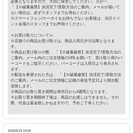
必要となりますので、大切に保管してください。万が一、
「【※破棄厳禁】決済完了/受取方法のご案内」メールが届いて
ない場合は、必ずスタッフまでお尋ねください。
※スマートフォン/ケータイをお持ちでないお客様は、当日イベ
ント会場のスタッフまでお声掛けください。
≪お受け取りについて≫
※店舗での商品お受け取りは、商品入荷日夕方以降となりま
す。
※商品お受け取りの際、 「【※破棄厳禁】決済完了/受取方法の
ご案内」メール内のご注文情報のURLを開いて、受け取り用のバ
ーコードをご提示ください。バーコードは入荷日より表示され
ます。
※配送を希望された方は、 「【※破棄厳禁】決済完了/受取方法
のご案内」メールのご注文情報に記載の発送予定日より順次配
送致します。
※商品のお取り置き期間は発売日から4週間となります。
※お取り置き期限終了後は、商品のお渡しはできません。その
際、代金は返金致しかねますので、予めご了承ください。
2026/6/19 19:00