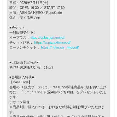
日程：2026年7月11日(土)
時間：OPEN 16:30 ／ START 17:30
出演：ASH DA HERO／PassCode
O.A.：明くる夜の羊
■チケット
一般販売受付中！
イープラス：
https://eplus.jp/moood/
チケットぴあ：
https://w.pia.jp/t/moood/
ローソンチケット：
https://l-tike.com/moood/
■CD販売予定時刻■
16:30~終演後30分程 (予定)
■会場購入特典■
【PassCode】
会場のCD販売ブースにて、PassCode関連商品を1枚お買い上げ
毎に、『ミニブロマイド(全4種のうち1種)』をプレゼントいたし
ます！
デザイン画像
※商品1枚ご購入につき、お好きな絵柄を1種お選びいただけま
す。
※商品や各特典には数に限りがあり、無くなり次第配布終了と