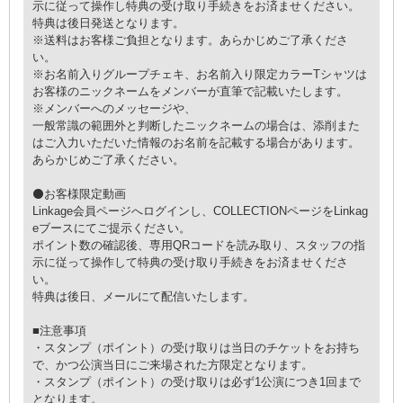
示に従って操作し特典の受け取り手続きをお済ませください。
特典は後日発送となります。
※送料はお客様ご負担となります。あらかじめご了承くださ
い。
※お名前入りグループチェキ、お名前入り限定カラーTシャツは
お客様のニックネームをメンバーが直筆で記載いたします。
※メンバーへのメッセージや、
一般常識の範囲外と判断したニックネームの場合は、添削また
はご入力いただいた情報のお名前を記載する場合があります。
あらかじめご了承ください。
⚫お客様限定動画
Linkage会員ページへログインし、COLLECTIONページをLinkag
eブースにてご提示ください。
ポイント数の確認後、専用QRコードを読み取り、スタッフの指
示に従って操作して特典の受け取り手続きをお済ませくださ
い。
特典は後日、メールにて配信いたします。
■注意事項
・スタンプ（ポイント）の受け取りは当日のチケットをお持ち
で、かつ公演当日にご来場された方限定となります。
・スタンプ（ポイント）の受け取りは必ず1公演につき1回まで
となります。