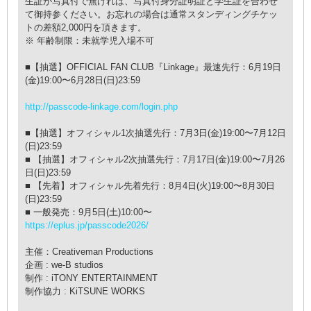
⽣証が写真付で無ければ、写真付⾝分証明証と学⽣証を合わせ
て御持参ください。お忘れの場合は通常スタンディングチケッ
トの差額2,000円を頂きます。
※ 年齢制限：未就学児⼊場不可
■【抽選】OFFICIAL FAN CLUB『Linkage』最速先⾏：6⽉19⽇
(⾦)19:00〜6⽉28⽇(⽇)23:59
http://passcode-linkage.com/login.php
■【抽選】オフィシャル1次抽選先⾏：7⽉3⽇(⾦)19:00〜7⽉12⽇
(⽇)23:59
■ 【抽選】オフィシャル2次抽選先⾏：7⽉17⽇(⾦)19:00〜7⽉26
⽇(⽇)23:59
■ 【先着】オフィシャル先着先⾏：8⽉4⽇(⽕)19:00〜8⽉30⽇
(⽇)23:59
■ ⼀般発売：9⽉5⽇(⼟)10:00〜
https://eplus.jp/passcode2026/
主催：Creativeman Productions
企画 : we-B studios
制作 : iTONY ENTERTAINMENT
制作協⼒ : KiTSUNE WORKS