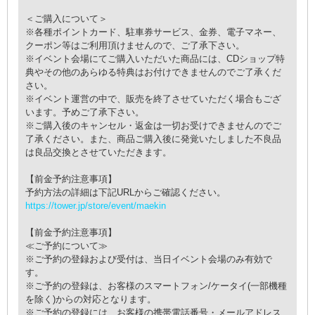
＜ご購入について＞
※各種ポイントカード、駐車券サービス、金券、電子マネー、
クーポン等はご利用頂けませんので、ご了承下さい。
※イベント会場にてご購入いただいた商品には、CDショップ特
典やその他のあらゆる特典はお付けできませんのでご了承くだ
さい。
※イベント運営の中で、販売を終了させていただく場合もござ
います。予めご了承下さい。
※ご購入後のキャンセル・返金は一切お受けできませんのでご
了承ください。また、商品ご購入後に発覚いたしました不良品
は良品交換とさせていただきます。
【前金予約注意事項】
予約方法の詳細は下記URLからご確認ください。
https://tower.jp/store/event/maekin
【前金予約注意事項】
≪ご予約について≫
※ご予約の登録および受付は、当日イベント会場のみ有効で
す。
※ご予約の登録は、お客様のスマートフォン/ケータイ(一部機種
を除く)からの対応となります。
※ご予約の登録には、お客様の携帯電話番号・メールアドレス