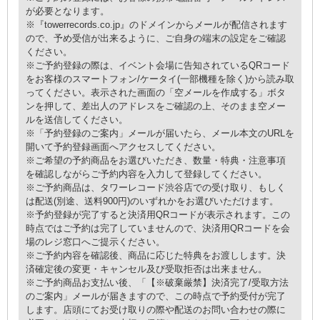
が必要となります。
※『towerrecords.co.jp』のドメインからメールが配信されます
ので、予め受信が出来るように、ご自身の端末の設定をご確認
ください。
※ご予約登録の際は、イベント会場に告知されているQRコード
をお客様のスマートフォン/ケータイ(一部機種を除く)から読み取
ってください。表示された画面の「空メールを作成する」ボタ
ンを押して、差出人のアドレスをご確認の上、そのまま空メー
ルを送信してください。
※「予約登録のご案内」メールが届いたら、メール本文のURLを
開いて予約登録画面へアクセスしてください。
※ご希望の予約商品をお選びいただき、数量・特典・注意事項
を確認しながらご予約内容を入力して登録してください。
※ご予約商品は、タワーレコード渋谷店での受け取り、もしく
は配送(別途、送料900円)のいずれかをお選びいただけます。
※予約登録が完了すると決済用QRコードが表示されます。この
時点ではご予約は完了していませんので、決済用QRコードを会
場のレジ窓口へご提示ください。
※ご予約内容を確認後、商品に応じた特典をお渡しします。決
済確定後の変更・キャンセル及び受取拒否は出来ません。
※ご予約商品お支払い後、「【※破棄厳禁】決済完了/受取方法
のご案内」メールが届きますので、この時点で予約受付が完了
します。店頭にてお受け取りの際や配送のお問い合わせの際に