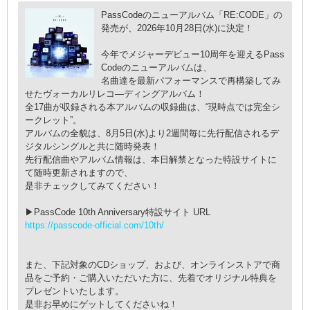
PassCodeのニューアルバム「RE:CODE」の
発売が、2026年10月28日(水)に決定！
今年でメジャーデビュー10周年を迎えるPass
Codeのニューアルバムは、
名曲達を最新パフォーマンスで再構築してみ
せたヴォーカルリレコ―ディングアルバム！
全17曲が収録される本アルバムの収録曲は、“現時点では完全シ
ークレット”。
アルバムの全貌は、8月5日(水)より2週間毎に先行配信されるデ
ジタルシングルと共に随時発表！
先行配信曲やアルバム情報は、本日解禁となった特設サイトに
て随時更新されますので、
是非チェックしてみてください！
▶PassCode 10th Anniversary特設サイト URL
https://passcode-official.com/10th/
また、下記対象のCDショップ、および、オンラインストアで商
品をご予約・ご購入いただいた方に、先着でオリジナル特典を
プレゼントいたします。
是非お早めにゲットしてくださいね！