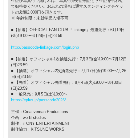
⽣証が写真付で無ければ、写真付⾝分証明証と学⽣証を合わせ
て御持参ください。お忘れの場合は通常スタンディングチケッ
トの差額2,000円を頂きます。
※ 年齢制限：未就学児⼊場不可
■【抽選】OFFICIAL FAN CLUB『Linkage』最速先⾏：6⽉19⽇
(⾦)19:00〜6⽉28⽇(⽇)23:59
http://passcode-linkage.com/login.php
■【抽選】オフィシャル1次抽選先⾏：7⽉3⽇(⾦)19:00〜7⽉12⽇
(⽇)23:59
■ 【抽選】オフィシャル2次抽選先⾏：7⽉17⽇(⾦)19:00〜7⽉26
⽇(⽇)23:59
■ 【先着】オフィシャル先着先⾏：8⽉4⽇(⽕)19:00〜8⽉30⽇
(⽇)23:59
■ ⼀般発売：9⽉5⽇(⼟)10:00〜
https://eplus.jp/passcode2026/
主催：Creativeman Productions
企画 : we-B studios
制作 : iTONY ENTERTAINMENT
制作協⼒ : KiTSUNE WORKS