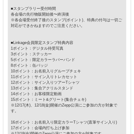
■スタンプラリー受付時間
各会場の先行物販開始後〜終演後
※各会場受付終了後のスタンプ(ポイント)、特典の付与は一切ご
対応ができかねますのでご注意ください。
■Linkage会員限定スタンプ特典内容
1ポイント：デジタル待受写真
3ポイント：ステッカー
5ポイント：限定カラーラバーバンド
8ポイント：缶バッジ
10ポイント：お名前入りグループチェキ
11ポイント：サイン入りトレカセット
12ポイント：サイン入りツアーTシャツ
13ポイント：集合アクリルスタンド
14ポイント：お客様限定動画
15ポイント：ミート&グリート(集合チェキ)
※12/17(木)、12/18(金)開催のZepp公演にご参加の方が対象で
す。
16ポイント：お名前入り限定カラーTシャツ(直筆サイン入り)
17ポイント：会場内打ち上げ参加
※12/18(金)開催のZepp公演にご参加の方が対象です。