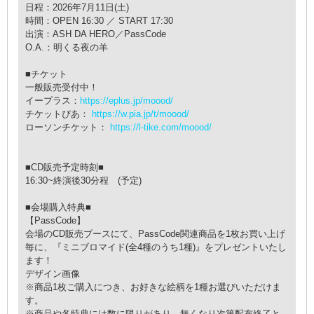
日程：2026年7月11日(土)
時間：OPEN 16:30 ／ START 17:30
出演：ASH DA HERO／PassCode
O.A.：明くる夜の羊
■チケット
一般販売受付中！
イープラス：
https://eplus.jp/moood/
チケットぴあ：
https://w.pia.jp/t/moood/
ローソンチケット：
https://l-tike.com/moood/
■CD販売予定時刻■
16:30~終演後30分程 (予定)
■会場購入特典■
【PassCode】
会場のCD販売ブースにて、PassCode関連商品を1枚お買い上げ
毎に、『ミニブロマイド(全4種のうち1種)』をプレゼントいたし
ます！
デザイン画像
※商品1枚ご購入につき、お好きな絵柄を1種お選びいただけま
す。
※商品や各特典には数に限りがあり、無くなり次第配布終了と