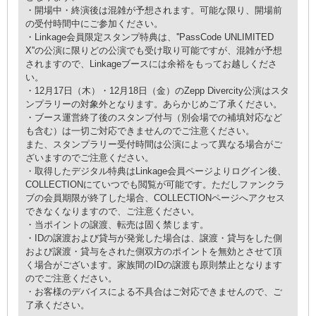
・開場中・終演後は混雑が予想されます。可能な限り、開場前
の受付時間中にご参加ください。
・Linkage会員限定スタンプ特典は、''PassCode UNLIMITED
X''の公演に限りどの公演でも受け取り可能ですが、混雑が予想
されますので、Linkageブースには余裕をもってお越しくださ
い。
・12⽉17⽇（木）・12⽉18⽇（金）のZepp Divercity公演はスタ
ンプラリーの対象外となります。あらかじめご了承ください。
・ブース運営終了後のスタンプ付与（別会場での補填対応など
も含む）は一切ご対応できませんのでご注意ください。
また、スタンプラリー受付時間は公演によって異なる場合がご
ざいますのでご注意ください。
・取得したデジタル特典はLinkage会員ページよりログイン後、
COLLECTIONにていつでも閲覧が可能です。ただしファンクラ
ブの会員期限が終了した場合、COLLECTIONページへアクセス
できなくなりますので、ご注意ください。
・当ポイントの譲渡、転売は固く禁じます。
・IDの譲渡および貸与が発覚した場合は、譲渡・貸与をした側
および譲渡・貸与をされた側双方のポイントを無効とさせて頂
く場合がございます。家族間のIDの譲渡も原則禁止となります
のでご注意ください。
・お客様のデバイスによる不具合はご対応できませんので、ご
了承ください。