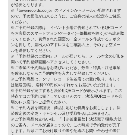
が必要となります。
※『towerrecords.co.jp』のドメインからメールが配信されます
ので、予め受信が出来るように、ご自身の端末の設定をご確認
ください。
※ご予約登録の際は、イベント会場に告知されているQRコード
をお客様のスマートフォン/ケータイ(一部機種を除く)から読み取
ってください。表示された画面の「空メールを作成する」ボタ
ンを押して、差出人のアドレスをご確認の上、そのまま空メー
ルを送信してください。
※「予約登録のご案内」メールが届いたら、メール本文のURLを
開いて予約登録画面へアクセスしてください。
※ご希望の予約商品をお選びいただき、数量・特典・注意事項
を確認しながらご予約内容を入力して登録してください。
※ご予約商品は、タワーレコード渋谷店での受け取り、もしく
は配送(別途、送料900円)のいずれかをお選びいただけます。
※予約登録が完了すると決済用QRコードが表示されます。この
時点ではご予約は完了していませんので、決済用QRコードを会
場のレジ窓口へご提示ください。
※ご予約内容を確認後、商品に応じた特典をお渡しします。決
済確定後の変更・キャンセル及び受取拒否は出来ません。
※ご予約商品お支払い後、「【※破棄厳禁】決済完了/受取方法
のご案内」メールが届きますので、この時点で予約受付が完了
します。店頭にてお受け取りの際や配送のお問い合わせの際に