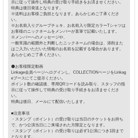
示に従って操作し特典の受け取り手続きをお済ませください。
特典は後日発送となります。
※送料はお客様ご負担となります。あらかじめご了承くださ
い。
※お名前入りグループチェキ、お名前入り限定カラーTシャツは
お客様のニックネームをメンバーが直筆で記載いたします。
※メンバーへのメッセージや、
一般常識の範囲外と判断したニックネームの場合は、添削また
はご入力いただいた情報のお名前を記載する場合があります。
あらかじめご了承ください。
⚫お客様限定動画
Linkage会員ページへログインし、COLLECTIONページをLinkag
eブースにてご提示ください。
ポイント数の確認後、専用QRコードを読み取り、スタッフの指
示に従って操作して特典の受け取り手続きをお済ませくださ
い。
特典は後日、メールにて配信いたします。
■注意事項
・スタンプ（ポイント）の受け取りは当日のチケットをお持ち
で、かつ公演当日にご来場された方限定となります。
・スタンプ（ポイント）の受け取りは必ず1公演につき1回まで
となります。