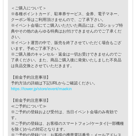
＜ご購入について＞
※各種ポイントカード、駐車券サービス、金券、電子マネー、
クーポン等はご利用頂けませんので、ご了承下さい。
※イベント会場にてご購入いただいた商品には、CDショップ特
典やその他のあらゆる特典はお付けできませんのでご了承くだ
さい。
※イベント運営の中で、販売を終了させていただく場合もござ
います。予めご了承下さい。
※ご購入後のキャンセル・返金は一切お受けできませんのでご
了承ください。また、商品ご購入後に発覚いたしました不良品
は良品交換とさせていただきます。
【前金予約注意事項】
予約方法の詳細は下記URLからご確認ください。
https://tower.jp/store/event/maekin
【前金予約注意事項】
≪ご予約について≫
※ご予約の登録および受付は、当日イベント会場のみ有効で
す。
※ご予約の登録は、お客様のスマートフォン/ケータイ(一部機種
を除く)からの対応となります。
※ご予約の登録には、お客様の携帯電話番号・メールアドレス