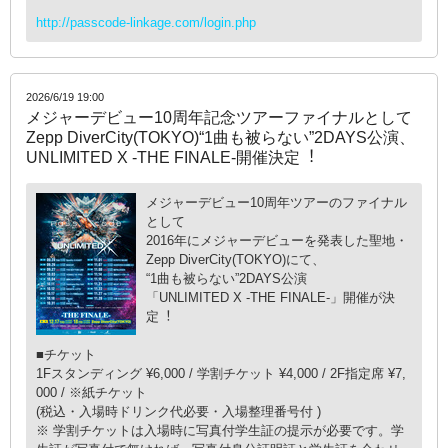
http://passcode-linkage.com/login.php
2026/6/19 19:00
メジャーデビュー10周年記念ツアーファイナルとして
Zepp DiverCity(TOKYO)“1曲も被らない”2DAYS公演、
UNLIMITED X -THE FINALE-開催決定︕
メジャーデビュー10周年ツアーのファイナル
として
2016年にメジャーデビューを発表した聖地・
Zepp DiverCity(TOKYO)にて、
“1曲も被らない”2DAYS公演
「UNLIMITED X -THE FINALE-」開催が決
定︕
■チケット
1Fスタンディング ¥6,000 / 学割チケット ¥4,000 / 2F指定席 ¥7,
000 / ※紙チケット
(税込・⼊場時ドリンク代必要・⼊場整理番号付 )
※ 学割チケットは⼊場時に写真付学⽣証の提⽰が必要です。学