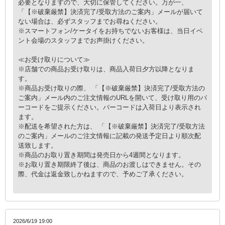
必要となりますので、大切に保管してください。万が一、
「【※破棄厳禁】決済完了/受取方法のご案内」メールが届いて
ない場合は、必ずスタッフまでお尋ねください。
※スマートフォン/ケータイをお持ちでないお客様は、当日イベ
ント会場のスタッフまでお声掛けください。
≪お受け取りについて≫
※店舗での商品お受け取りは、商品入荷日夕方以降となりま
す。
※商品お受け取りの際、 「【※破棄厳禁】決済完了/受取方法の
ご案内」メール内のご注文情報のURLを開いて、受け取り用のバ
ーコードをご提示ください。バーコードは入荷日より表示され
ます。
※配送を希望された方は、 「【※破棄厳禁】決済完了/受取方法
のご案内」メールのご注文情報に記載の発送予定日より順次配
送致します。
※商品のお取り置き期間は発売日から4週間となります。
※お取り置き期限終了後は、商品のお渡しはできません。その
際、代金は返金致しかねますので、予めご了承ください。
2026/6/19 19:00