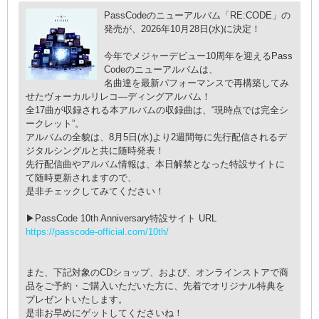
PassCodeのニューアルバム「RE:CODE」の
発売が、2026年10月28日(水)に決定！
今年でメジャーデビュー10周年を迎えるPass
Codeのニューアルバムは、
名曲達を最新パフォーマンスで再構築してみ
せたヴォーカルリレコ―ディングアルバム！
全17曲が収録される本アルバムの収録曲は、“現時点では完全シ
ークレット”。
アルバムの全貌は、8月5日(水)より2週間毎に先行配信されるデ
ジタルシングルと共に随時発表！
先行配信曲やアルバム情報は、本日解禁となった特設サイトに
て随時更新されますので、
是非チェックしてみてください！
▶PassCode 10th Anniversary特設サイト URL
https://passcode-official.com/10th/
また、下記対象のCDショップ、および、オンラインストアで商
品をご予約・ご購入いただいた方に、先着でオリジナル特典を
プレゼントいたします。
是非お早めにゲットしてくださいね！