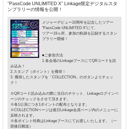
''PassCode UNLIMITED X'' Linkage限定デジタルスタ
ンプラリーの情報を公開！
メジャーデビュー10周年を記念したツアー
''PassCode UNLIMITED X''にて、
ツアー19ヵ所、参加の軌跡を記録するスタン
プラリー開催！
■ご参加方法
1.各会場のLinkageブースにてQRコードを読
み込み！
2.スタンプ（ポイント）を獲得！
3. 獲得したスタンプを「COLLECTION」のボタンよりチェッ
ク！
※QRコード読み込みの際に当日のチケット、Linkageログインペ
ージのチェックをさせて頂きます。
※各1公演につき1ポイントの配布となります。
※COLLECTIONページは後日Linkage会員ページ内のメニューに
反映されます。
※各ポイント特典はLinkageブースにてお渡しいたします。（一
部後日郵送）